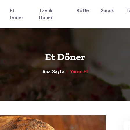
Et
Tavuk
Köfte
Sucuk
T
Döner
Döner
Et Döner
Ana Sayfa
Yarım Et