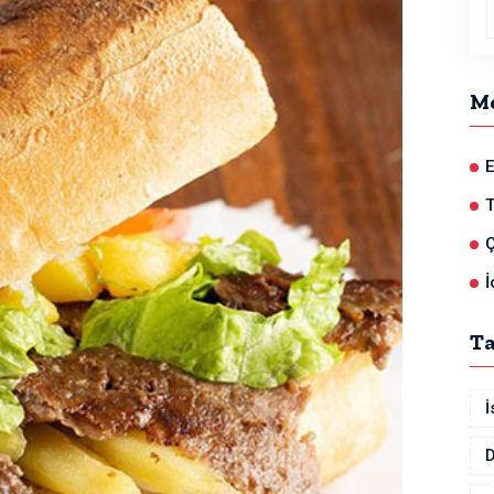
M
E
Ç
İ
T
İ
D