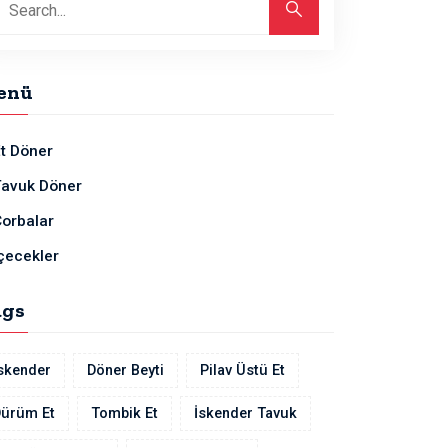
enü
t Döner
Tavuk Döner
orbalar
çecekler
ags
skender
Döner Beyti
Pilav Üstü Et
ürüm Et
Tombik Et
İskender Tavuk