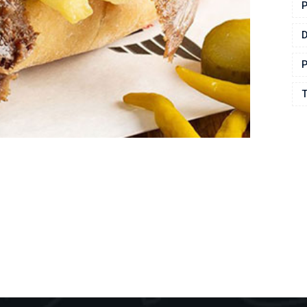
P
P
T