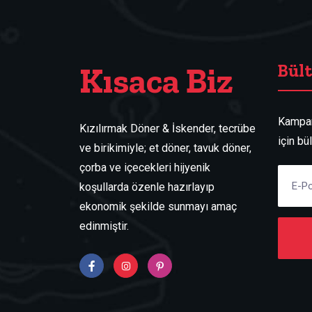
Kısaca Biz
Bül
Kampan
Kızılırmak Döner & İskender, tecrübe
için bü
ve birikimiyle; et döner, tavuk döner,
çorba ve içecekleri hijyenik
koşullarda özenle hazırlayıp
ekonomik şekilde sunmayı amaç
edinmiştir.