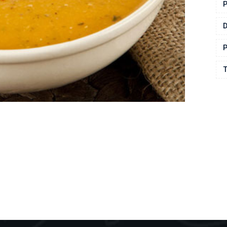
P
P
T