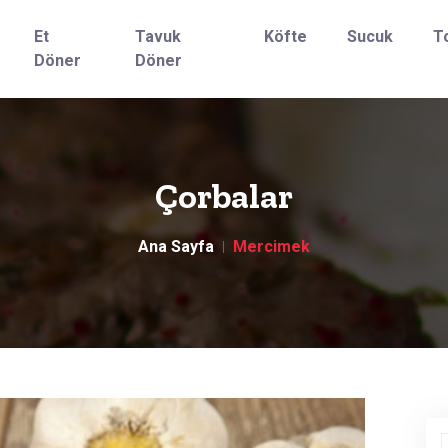
Et
Tavuk
Köfte
Sucuk
T
Döner
Döner
Çorbalar
Ana Sayfa
Mercimek