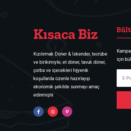
Kısaca Biz
Bül
Kampan
Kızılırmak Döner & İskender, tecrübe
için bü
ve birikimiyle; et döner, tavuk döner,
çorba ve içecekleri hijyenik
koşullarda özenle hazırlayıp
ekonomik şekilde sunmayı amaç
edinmiştir.