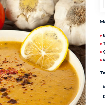
M
E
Ç
İ
T
İ
D