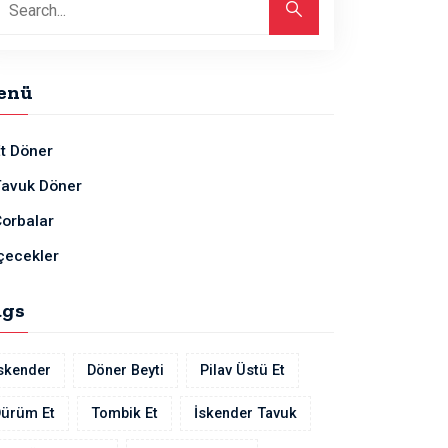
enü
t Döner
Tavuk Döner
orbalar
çecekler
ags
skender
Döner Beyti
Pilav Üstü Et
ürüm Et
Tombik Et
İskender Tavuk