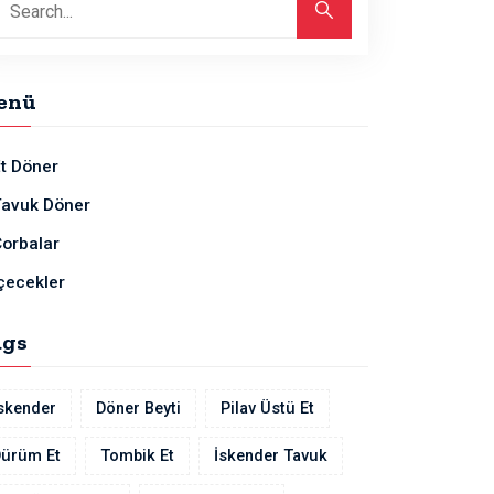
enü
t Döner
Tavuk Döner
orbalar
çecekler
ags
skender
Döner Beyti
Pilav Üstü Et
ürüm Et
Tombik Et
İskender Tavuk