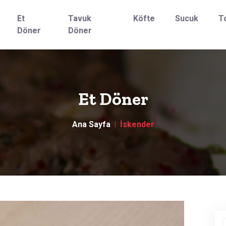
Et
Tavuk
Köfte
Sucuk
T
Döner
Döner
Et Döner
Ana Sayfa
İskender