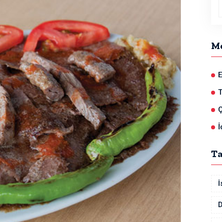
M
E
Ç
İ
T
İ
D