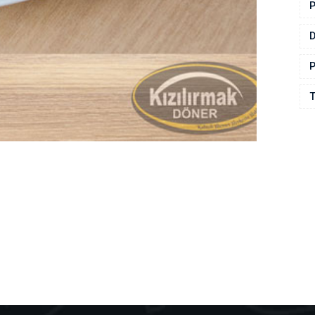
P
P
T