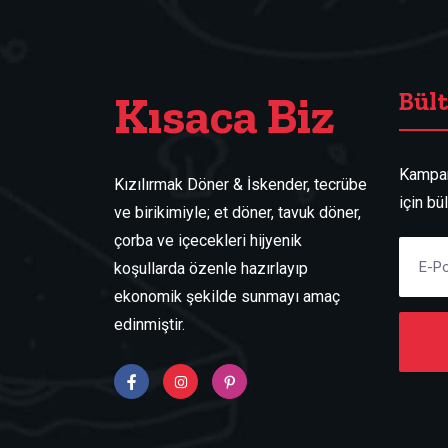
Kısaca Biz
Bül
Kampan
Kızılırmak Döner & İskender, tecrübe
için bü
ve birikimiyle; et döner, tavuk döner,
çorba ve içecekleri hijyenik
koşullarda özenle hazırlayıp
ekonomik şekilde sunmayı amaç
edinmiştir.